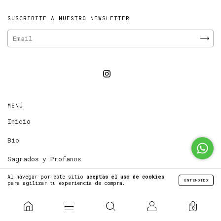
SUSCRIBITE A NUESTRO NEWSLETTER
MENÚ
Inicio
Bio
Sagrados y Profanos
Prints
Al navegar por este sitio
aceptás el uso de cookies
ENTENDIDO
para agilizar tu experiencia de compra.
Novedades
0
Contacto